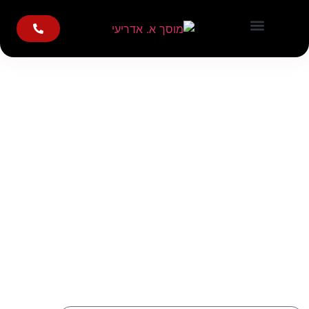
מיזוג אוויר לרכב
עם 35 שנות ותק אי אפשר להתווכח. אנו
נשמח לבצע עבורך כל שירות או טיפול
לרכב ולהבטיח עבורו את הטוב ביותר. צרו
איתנו קשר עוד היום!
אנו מציעים מגוון רחב של טיפולים לכל סוגי
הרכבים. מוזמנים ליצור איתנו קשר לקבל הצעת
מחיר משלמת במיוחד עבורך.