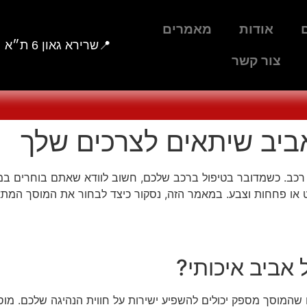
אודות
מאמרים
📍שרירא גאון 6 ת״א
צור קשר
טיפול לפני טסט
מולטימדיה לרכב
מיזוג אוויר לרכב
ביב שיתאים לצרכים שלך
כב. כשמדובר בטיפול ברכב שלכם, חשוב לוודא שאתם בוחרים במוס
סט או פחחות וצבע. במאמר הזה, נסקור כיצד לבחור את המוסך המת
אביב איכותי?
שהמוסך מספק יכולים להשפיע ישירות על חווית הנהיגה שלכם. מוסך