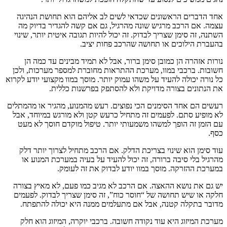
אחד הדברים הראשונים שכדאי לשים לב אליהם הוא תחושת הנהיגה
עצמה. אם הרכב מרגיש שונה מהרגיל, גם אם קשה להגדיר בדיוק מה
השתנה, זה סימן שצריך לבדוק. זה יכול להיות תגובה איטית יותר, שינוי
בהעברת הילוכים או תחושה שהרכב פחות יציב.
נורות אזהרה הן כמובן סימן ברור, אבל לא תמיד מבינים עד כמה הן
חשובות. ברכבי במוו, מערכת ההתראות מחוברת למספר מערכות, ולכן
כל נורה יכולה להעיד על משהו עמוק יותר. מוסך במוו מקצועי יודע לקרוא
את הנתונים בצורה מדויקת ולא להסתפק בפרשנות כללית.
רעשים הם אחד הסימנים הכי נפוצים. רעש מהמנוע, מהגיר או מהמתלים
לא מופיע סתם. לפעמים זה מתחיל כרעש קטן ולא מורגש במיוחד, אבל
עם הזמן זה הופך למשהו משמעותי יותר. טיפול מוקדם חוסך לא מעט
כסף.
עוד סימן הוא שינוי בצריכת הדלק. אם הרכב מתחיל לצרוך יותר דלק
מהרגיל בלי סיבה ברורה, זה יכול להעיד על בעיה במערכת המנוע או
במערכת ההזרקה. מוסך במוו יודע לבדוק את זה לעומק.
יש גם את נושא ההאצה. אם הרכב לא מגיב כמו פעם, לא מאיץ בצורה
חלקה או שיש תחושה של “חוסר כוח”, זה סימן שצריך לבדוק. לפעמים
מדובר בתקלה קטנה, אבל אם מתעלמים ממנה היא יכולה להתפתח.
מערכת המיזוג היא עוד נקודה חשובה. ברכבי יוקרה, המיזוג הוא חלק