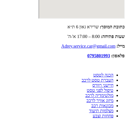
כתובת המוסך:
שרירא גאון 6 ת״א
שעות פתיחה:
8:00 – 17:00 א'-ה'
מייל:
Adrey.service.car@gmail.com
פלאפון:
0795801993
הצהרת נגישות
הכנה לטסט
העברת טסט לרכב
חיישני רוורס
טיפול לפני טסט
מולטימדיה לרכב
מיזוג אוויר לרכב
מכונאות רכב
מצלמות תיעוד
פחחות וצבע