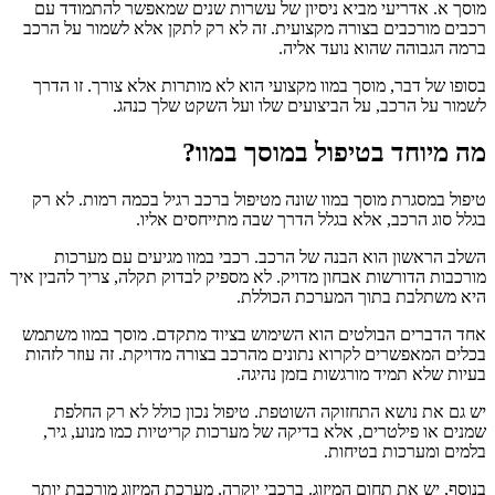
מוסך א. אדריעי מביא ניסיון של עשרות שנים שמאפשר להתמודד עם
רכבים מורכבים בצורה מקצועית. זה לא רק לתקן אלא לשמור על הרכב
ברמה הגבוהה שהוא נועד אליה.
בסופו של דבר, מוסך במוו מקצועי הוא לא מותרות אלא צורך. זו הדרך
לשמור על הרכב, על הביצועים שלו ועל השקט שלך כנהג.
מה מיוחד בטיפול במוסך במוו?
טיפול במסגרת מוסך במוו שונה מטיפול ברכב רגיל בכמה רמות. לא רק
בגלל סוג הרכב, אלא בגלל הדרך שבה מתייחסים אליו.
השלב הראשון הוא הבנה של הרכב. רכבי במוו מגיעים עם מערכות
מורכבות הדורשות אבחון מדויק. לא מספיק לבדוק תקלה, צריך להבין איך
היא משתלבת בתוך המערכת הכוללת.
אחד הדברים הבולטים הוא השימוש בציוד מתקדם. מוסך במוו משתמש
בכלים המאפשרים לקרוא נתונים מהרכב בצורה מדויקת. זה עוזר לזהות
בעיות שלא תמיד מורגשות בזמן נהיגה.
יש גם את נושא התחזוקה השוטפת. טיפול נכון כולל לא רק החלפת
שמנים או פילטרים, אלא בדיקה של מערכות קריטיות כמו מנוע, גיר,
בלמים ומערכות בטיחות.
בנוסף, יש את תחום המיזוג. ברכבי יוקרה, מערכת המיזוג מורכבת יותר