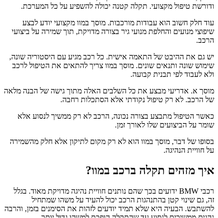
ודורשת טיפול מקצועי. תקלה קטנה יכולה להשפיע על כל המערכת.
עוד חלק חשוב הוא עבודות מורכבות. מוסך במוו מקצועי יודע לבצע
שיפוצי מנועים והחלפת מנועי גיר בצורה מדויקת, תוך שמירה על ביצועי
הרכב.
יש גם את ההיבט של התאמה אישית. כל רכב מגיע עם היסטוריה שונה,
שימוש שונה ותנאים שונים. מוסך במוו צריך להתאים את הטיפול לרכב
ולא לעבוד לפי תבנית קבועה.
מוסך א. אדריעי מבצע את כל השלבים האלה מתוך גישה של הבנה מלאה
של הרכב. לא רק טיפול נקודתי אלא הסתכלות רחבה.
כאשר הטיפול מתבצע בצורה נכונה, הרכב לא רק ממשיך לנסוע אלא
שומר על הביצועים שלו לאורך זמן.
בסופו של דבר, מוסך במוו הוא לא רק מקום לתיקון אלא חלק מהשמירה
על חוויית הנהיגה.
איך מזהים תקלה ברכב במוו?
רכבי BMW ידועים בכך שהם נותנים חוויית נהיגה מדויקת מאוד. בגלל
זה, גם שינוי קטן בהתנהגות הרכב יכול להעיד על משהו שמתחיל
להשתבש. הבעיה היא שלא תמיד יודעים לזהות את הסימנים בזמן, והרבה
נהגים ממשיכים לנסוע עד שהתקלה הופכת למשהו גדול יותר.