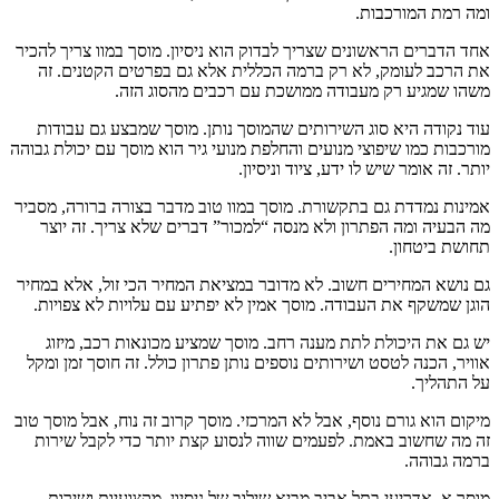
ומה רמת המורכבות.
אחד הדברים הראשונים שצריך לבדוק הוא ניסיון. מוסך במוו צריך להכיר
את הרכב לעומק, לא רק ברמה הכללית אלא גם בפרטים הקטנים. זה
משהו שמגיע רק מעבודה ממושכת עם רכבים מהסוג הזה.
עוד נקודה היא סוג השירותים שהמוסך נותן. מוסך שמבצע גם עבודות
מורכבות כמו שיפוצי מנועים והחלפת מנועי גיר הוא מוסך עם יכולת גבוהה
יותר. זה אומר שיש לו ידע, ציוד וניסיון.
אמינות נמדדת גם בתקשורת. מוסך במוו טוב מדבר בצורה ברורה, מסביר
מה הבעיה ומה הפתרון ולא מנסה “למכור” דברים שלא צריך. זה יוצר
תחושת ביטחון.
גם נושא המחירים חשוב. לא מדובר במציאת המחיר הכי זול, אלא במחיר
הוגן שמשקף את העבודה. מוסך אמין לא יפתיע עם עלויות לא צפויות.
יש גם את היכולת לתת מענה רחב. מוסך שמציע מכונאות רכב, מיזוג
אוויר, הכנה לטסט ושירותים נוספים נותן פתרון כולל. זה חוסך זמן ומקל
על התהליך.
מיקום הוא גורם נוסף, אבל לא המרכזי. מוסך קרוב זה נוח, אבל מוסך טוב
זה מה שחשוב באמת. לפעמים שווה לנסוע קצת יותר כדי לקבל שירות
ברמה גבוהה.
מוסך א. אדריעי בתל אביב מביא שילוב של ניסיון, מקצועיות ושירות