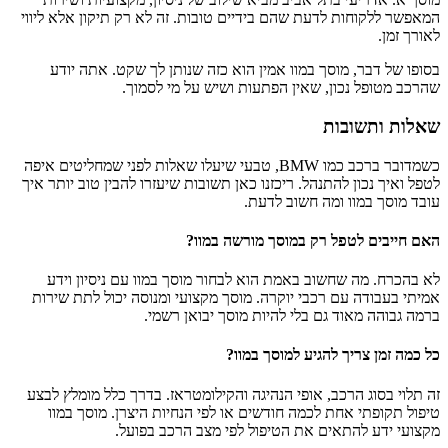
המאפשר ללקוחות לדעת שהם בידיים טובות. זה לא רק תיקון אלא ליווי
לאורך זמן.
בסופו של דבר, מוסך במוו אמין הוא כזה שנותן לך שקט. אתה יודע
שהרכב מטופל נכון, שאין הפתעות ושיש על מי לסמוך.
שאלות ותשובות
כשמדובר ברכב כמו BMW, טבעי שיעלו שאלות לפני שמחליטים איפה
לטפל ואיך נכון להתנהל. ריכזנו כאן תשובות שיעזרו להבין טוב יותר איך
עובד מוסך במוו ומה חשוב לדעת.
האם חייבים לטפל רק במוסך מורשה במוו?
לא בהכרח. מה שחשוב באמת הוא לבחור מוסך במוו עם ניסיון וידע
אמיתי בעבודה עם רכבי יוקרה. מוסך מקצועי ומנוסה יכול לתת שירות
ברמה גבוהה מאוד גם בלי להיות מוסך יבואן רשמי.
כל כמה זמן צריך להגיע למוסך במוו?
זה תלוי בסוג הרכב, אופי הנהיגה והקילומטראז. בדרך כלל מומלץ לבצע
טיפול תקופתי אחת לכמה חודשים או לפי הנחיות היצרן. מוסך במוו
מקצועי ידע להתאים את הטיפול לפי מצב הרכב בפועל.