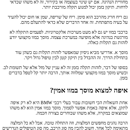
מחוויית הנהיגה. אם יש שינוי בעוצמה או בקירור, זה לא משהו שכדאי
לדחות. תיקון בזמן יכול למנוע תקלה מורכבת יותר.
גם ריח חריג מהרכב הוא סימן. ריח של שריפה, שמן או חום יכול להעיד
על בעיה מתפתחת. זה אחד הדברים שלא כדאי להתעלם מהם.
ברכבי במוו יש גם לא מעט מערכות אלקטרוניות. לפעמים התקלה לא
מורגשת בנהיגה אלא מופיעה במערכת עצמה. מוסך במוו מקצועי יודע
לזהות גם תקלות כאלה.
מוסך א. אדריעי מביא ניסיון שמאפשר לזהות תקלות גם כשהן עוד
בתחילת הדרך. זה ההבדל בין תיקון קטן לבין טיפול גדול ויקר.
בסופו של דבר, לזהות תקלה בזמן זה לא עניין של מזל אלא של תשומת לב.
וכשיש מוסך במוו מקצועי שמלווה אותך, הרבה יותר קל לטפל בדברים
בזמן.
איפה למצוא מוסך במוו אמין?
אחת השאלות הכי חשובות עבור בעלי רכבי BMW היא לא רק איפה
לתקן, אלא איפה באמת אפשר לסמוך. מוסך במוו אמין הוא לא משהו
שמוצאים במקרה, אלא משהו שבוחרים בצורה חכמה.
הרבה נהגים מחפשים המלצות, וזה התחלה טובה. אבל לא כל המלצה
מתאימה לכל אחד. חשוב להבין מה סוג הרכב, מה סוג הטיפולים הנדרשים