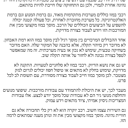
נהיגה אחרת לגמרי, ולכן גם התחזוקה שלו חייבת להיות בהתאם.
רכבי במוו כוללים מערכות מתקדמות מאוד, גם ברמת המנוע וגם ברמת
האלקטרוניקה. כל מערכת מחוברת לאחרת, וכל פעולה קטנה יכולה
להשפיע על הביצועים הכוללים של הרכב. מוסך במוו מקצועי מבין את
המורכבות הזו ויודע לעבוד בצורה מדויקת.
אחד ההבדלים המרכזיים בין מוסך רגיל לבין מוסך במוו הוא רמת האבחון.
לא מדובר רק בזיהוי תקלה, אלא בהבנה של המקור שלה. האם מדובר
בשחיקה טבעית, שימוש לא נכון או בעיה מערכתית. זה מה שמאפשר
לטפל בצורה נכונה ולא לחזור על אותה תקלה שוב.
יש גם את נושא הדיוק. רכבי במוו לא סלחניים לטעויות. התקנה לא
מדויקת, שימוש בחלק לא מתאים או טיפול חפוז יכולים לגרום לנזק
מצטבר. לכן מוסך במוו חייב לעבוד בצורה מסודרת, עם תשומת לב לכל
פרט.
מעבר לכך, יש את היכולת להתמודד עם עבודות מורכבות. שיפוצי מנועים
והחלפת מנועי גיר הם לא עבודות שכל מוסך יודע לבצע. אלו עבודות
המצריכות ניסיון אמיתי, ציוד מתאים וידע עמוק.
גם השירות עצמו חשוב. רכב יוקרה הוא לא רק כלי תחבורה אלא גם
חוויית נהיגה. מוסך במוו מקצועי מבין את זה ונותן מענה שמתאים לרמה
הזו.