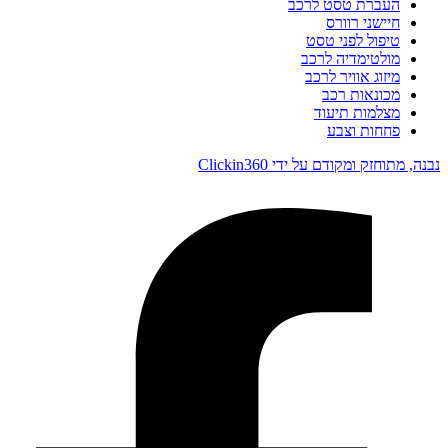
העברת טסט לרכב
חיישני רוורס
טיפול לפני טסט
מולטימדיה לרכב
מיזוג אוויר לרכב
מכונאות רכב
מצלמות תיעוד
פחחות וצבע
נבנה, מתוחזק ומקודם על ידי Clickin360