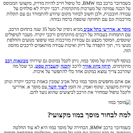
כשמדובר ברכב כמו BMW, כל טיפול חייב להיות מדויק, מקצועי המבוסס
על הבנה עמוקה של מערכות מתקדמות. רכבי יוקרה לא סולחים על
עבודה חובבנית, ולכן חשוב לבחור מקום שיודע להתמודד גם עם תקלות
מורכבות וגם עם תחזוקה שוטפת ברמה גבוהה.
מוסך א. אדריעי בתל אביב
מביא ניסיון של מעל 35 שנה בתחום הרכב,
עם התמחות בעבודה על רכבים מתקדמים ורכבי יוקרה. מעבר לטיפולים
שוטפים, המוסך מבצע גם עבודות מורכבות כמו שיפוצי מנועים והחלפת
מנועי גיר, תוך הקפדה על דיוק ואיכות עבודה מותאמים לרכבים מהסוג
הזה.
בנוסף לשירות של מוסך במוו, ניתן לקבל במקום גם שירותי
מכונאות רכב
מתקדמים,
תיקון מיזוג אוויר
לרכב ו
הכנה
ו
העברת טסט
, כך שכל מה
שהרכב צריך נמצא במקום אחד בלי להתפשר על איכות.
אם אתם מחפשים מוסך במוו בתל אביב שמבין באמת ברכבי יוקרה ונותן
שירות מקצועי, שקוף ואמין, זה הזמן
ליצור קשר
עם מוסך א. אדריעי
ולקבל טיפול שמחזיר את הרכב לביצועים שהוא נועד להם.
למה לבחור מוסך במוו מקצועי?
כשמדובר ברכב BMW, הבחירה של מוסך במוו היא לא עוד החלטה
שגרתית. זה רכב שנבנה עם דגש על ביצועים, טכנולוגיה מתקדמת וחוויית